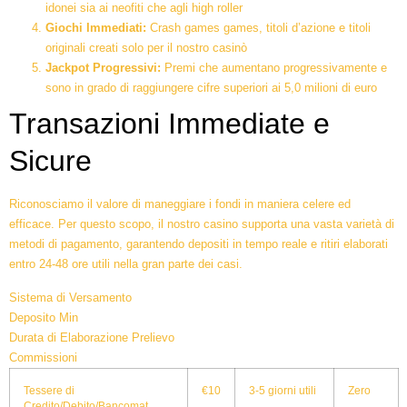
idonei sia ai neofiti che agli high roller
Giochi Immediati:
Crash games games, titoli d’azione e titoli
originali creati solo per il nostro casinò
Jackpot Progressivi:
Premi che aumentano progressivamente e
sono in grado di raggiungere cifre superiori ai 5,0 milioni di euro
Transazioni Immediate e
Sicure
Riconosciamo il valore di maneggiare i fondi in maniera celere ed
efficace. Per questo scopo, il nostro casino supporta una vasta varietà di
metodi di pagamento, garantendo depositi in tempo reale e ritiri elaborati
entro 24-48 ore utili nella gran parte dei casi.
Sistema di Versamento
Deposito Min
Durata di Elaborazione Prelievo
Commissioni
Tessere di
€10
3-5 giorni utili
Zero
Credito/Debito/Bancomat