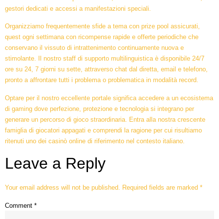
gestori dedicati e accessi a manifestazioni speciali.
Organizziamo frequentemente sfide a tema con prize pool assicurati,
quest ogni settimana con ricompense rapide e offerte periodiche che
conservano il vissuto di intrattenimento continuamente nuova e
stimolante. Il nostro staff di supporto multilinguistica è disponibile 24/7
ore su 24, 7 giorni su sette, attraverso chat dal diretta, email e telefono,
pronto a affrontare tutti i problema o problematica in modalità record.
Optare per il nostro eccellente portale significa accedere a un ecosistema
di gaming dove perfezione, protezione e tecnologia si integrano per
generare un percorso di gioco straordinaria. Entra alla nostra crescente
famiglia di giocatori appagati e comprendi la ragione per cui risultiamo
ritenuti uno dei casinò online di riferimento nel contesto italiano.
Leave a Reply
Your email address will not be published.
Required fields are marked
*
Comment
*