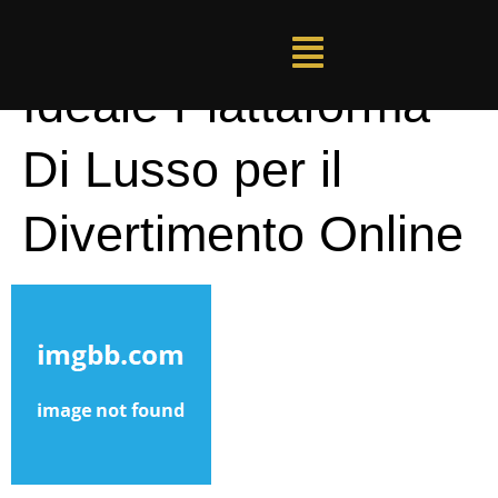
CandyBet: Una
Ideale Piattaforma
Di Lusso per il
Divertimento Online