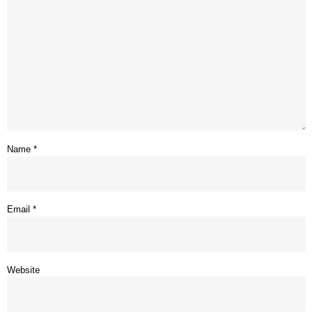
Name
*
Email
*
Website