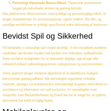
Personligt tilpassede Bonus-tilbud:
Tilpassede promotioner
bygget på individuelle ønsker og gaming-historik
Alle platformens tilbud kommer med tydelige og gennemsigtige vilkår. Vi
bruger standard-krav for omsætningskrav, typisk mellem 30x-40x, og
samtlige restriktioner er tydeligt specificeret inden aktivering af bonussen.
Bevidst Spil og Sikkerhed
På behandler vi ansvarligt spil meget alvorligt. Vi har installeret moderne
værktøjer, der leverer kunder fuld kontrol over individets spilleaktivitet.
Dette omfatter muligheden for at fastsætte daglige, uge-til-uge eller
måned-til-måned indbetalingsgrænser, tabsgrænser og session-timers.
Vores platform bruger moderne algoritmer til at identificere muligvis
bekymrende gaming-adfærd. Når teknologien registrerer risikable
mønstre, opsøger vor kundeservice selvstændigt brugeren med tilbud om
assistance og information om self-exclusion. Vi samarbejder med
nonprofits som BeGambleAware og GamCare for at sørge for, at spillere
permanent har entré til faglig hjælp.