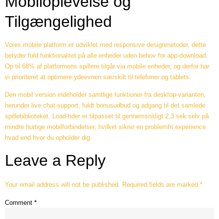
Mobiloplevelse og
Tilgængelighed
Vores mobile platform er udviklet med responsive designmetoder, dette
betyder fuld funktionalitet på alle enheder uden behov for app-download.
Op til 68% af platformens spillere tilgår via mobile enheder, og derfor har
vi prioriteret at optimere ydeevnen særskilt til telefoner og tablets.
Den mobil version indeholder samtlige funktioner fra desktop-varianten,
herunder live chat-support, fuldt bonusudbud og adgang til det samlede
spillebiblioteket. Load-tider er tilpasset til gennemsnitligt 2,3 sek selv på
mindre hurtige mobilforbindelser, hvilket sikrer en problemfri experience
hvad end hvor du opholder dig.
Leave a Reply
Your email address will not be published.
Required fields are marked
*
Comment
*