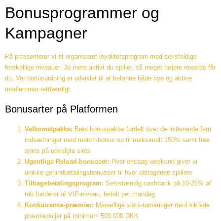
Bonusprogrammer og
Kampagner
På præsenterer vi et organiseret loyalitetsprogram med seksfoldige
forskellige niveauer. Jo mere aktivt du spiller, så meget højere rewards får
du. Vor bonusordning er udviklet til at belønne både nye og aktive
medlemmer rettfærdigt.
Bonusarter på Platformen
Velkomstpakke:
Bred bonuspakke fordelt over de initierende fem
indsætninger med match-bonus op til maksimalt 150% samt free
spins på udvalgte slots
Ugentlige Reload-bonusser:
Hver onsdag weekend giver vi
unikke genindbetalingsbonusser til hver deltagende spillere
Tilbagebetalingsprogram:
Selvstændig cashback på 10-25% af
tab funderet af VIP-niveau, betalt per mandag
Konkurrence-præmier:
Månedlige slots-turneringer med sikrede
præmiepuljer på minimum 500.000 DKK