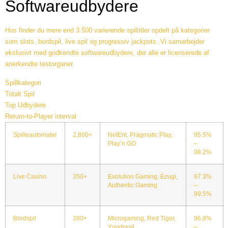
Softwareudbydere
Hos finder du mere end 3.500 varierende spiltitler opdelt på kategorier
som slots, bordspil, live spil og progressiv jackpots. Vi samarbejder
ekslusivt med godkendte softwareudbydere, der alle er licenserede af
anerkendte testorganer.
Spillkategori
Totalt Spil
Top Udbydere
Return-to-Player interval
Spilleautomater
2.800+
NetEnt, Pragmatic Play,
95.5%
Play’n GO
–
98.2%
Live Casino
350+
Evolution Gaming, Ezugi,
97.3%
Authentic Gaming
–
99.5%
Bordspil
280+
Microgaming, Red Tiger,
96.8%
Yggdrasil
–