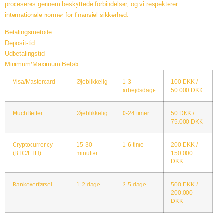
proceseres gennem beskyttede forbindelser, og vi respekterer
internationale normer for finansiel sikkerhed.
Betalingsmetode
Deposit-tid
Udbetalingstid
Minimum/Maximum Beløb
Visa/Mastercard
Øjeblikkelig
1-3
100 DKK /
arbejdsdage
50.000 DKK
MuchBetter
Øjeblikkelig
0-24 timer
50 DKK /
75.000 DKK
Cryptocurrency
15-30
1-6 time
200 DKK /
(BTC/ETH)
minutter
150.000
DKK
Bankoverførsel
1-2 dage
2-5 dage
500 DKK /
200.000
DKK