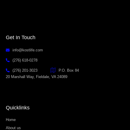
Get In Touch
info@kostlife.com
(276) 618-0278
(276) 201-3023
P.O. Box 84
20 Marshall Way, Fieldale, VA 24089
Quicklinks
Home
About us