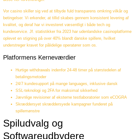
Vor casino skiller sig ved at tilbyde fuld transparens omkring vilkår og
betingelser. Vi erkender, at tillid skabes gennem konsistent levering af
kvalitet, og deraf har vi investeret væsentligt i både tech og
kundeservice. Jf. statistikker fra 2023 har udenlandske casinoplatforme
oplevet en stigning på over 40% blandt danske spillere, hvilket
understreger kravet for pålidelige operatører som os.
Platformens Kerneværdier
Hurtige withdrawals indenfor 24-48 timer på størstedelen af
betalingsmetoder
24/7 kundesupport på mange languages, inklusive dansk
SSL-teknologi og 2FA for maksimal sikkerhed
Jævnlige revisioner af eksterne testlaboratorier som eCOGRA
Skræddersyet skræddersyede kampagner funderet på
spillemønstre
Spiludvalg og
Softwareudbydere