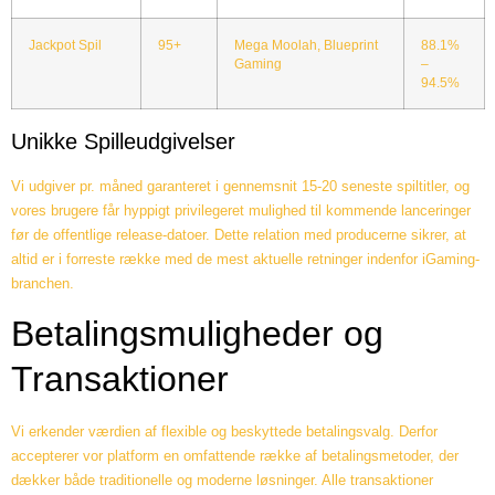
Jackpot Spil
95+
Mega Moolah, Blueprint
88.1%
Gaming
–
94.5%
Unikke Spilleudgivelser
Vi udgiver pr. måned garanteret i gennemsnit 15-20 seneste spiltitler, og
vores brugere får hyppigt privilegeret mulighed til kommende lanceringer
før de offentlige release-datoer. Dette relation med producerne sikrer, at
altid er i forreste række med de mest aktuelle retninger indenfor iGaming-
branchen.
Betalingsmuligheder og
Transaktioner
Vi erkender værdien af flexible og beskyttede betalingsvalg. Derfor
accepterer vor platform en omfattende række af betalingsmetoder, der
dækker både traditionelle og moderne løsninger. Alle transaktioner