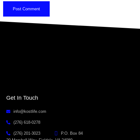
Get In Touch
info@kostlife.com
(276) 618-0278
(276) 201-3023
P.O. Box 84