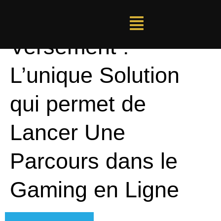
Récompense Sans
Versement :
L’unique Solution
qui permet de
Lancer Une
Parcours dans le
Gaming en Ligne