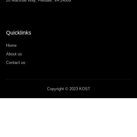
20 Marshall Way, Fieldale, VA 24089
Quicklinks
Home
About us
Contact us
Copyright © 2023 KOST