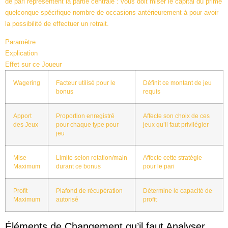
de pari représentent la partie centrale : vous doit miser le capital du prime
quelconque spécifique nombre de occasions antérieurement à pour avoir
la possibilité de effectuer un retrait.
Paramètre
Explication
Effet sur ce Joueur
Wagering
Facteur utilisé pour le
Définit ce montant de jeu
bonus
requis
Apport
Proportion enregistré
Affecte son choix de ces
des Jeux
pour chaque type pour
jeux qu’il faut privilégier
jeu
Mise
Limite selon rotation/main
Affecte cette stratégie
Maximum
durant ce bonus
pour le pari
Profit
Plafond de récupération
Détermine le capacité de
Maximum
autorisé
profit
Éléments de Changement qu’il faut Analyser